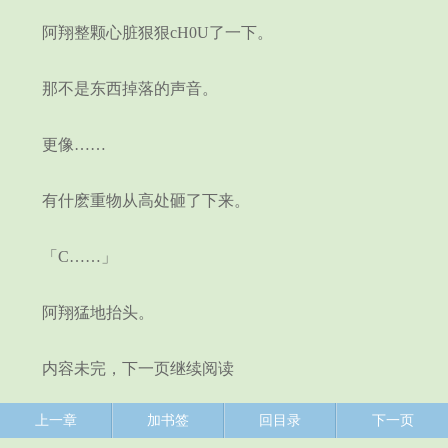
阿翔整颗心脏狠狠cH0U了一下。
那不是东西掉落的声音。
更像……
有什麽重物从高处砸了下来。
「C……」
阿翔猛地抬头。
内容未完，下一页继续阅读
上一章
加书签
回目录
下一页