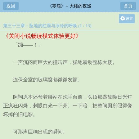
返回
《零怨》－大楼的夜巡
首页
设置
第三十三章：坠地的红雨与冰冷的呼唤 (1 / 13)
关灯
《关闭小说畅读模式体验更好》
大
「蹦——！」
中
小
一声沉闷而巨大的撞击声，猛地震动整栋大楼。
连保全室的玻璃窗都微微发颤。
阿翔原本还弯着腰站在洗手台前，头顶那盏故障日光灯
正疯狂闪烁，刺眼白光一下亮、一下暗，把整间厕所照得像
坏掉的旧电影。
可那声巨响出现的瞬间。