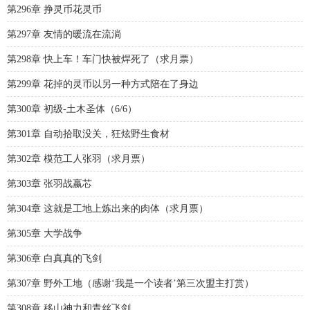
第296章 挣灵币花灵币
第297章 友情的暖流在流淌
第298章 快上车！车门快被焊死了（求月票）
第299章 花掉的灵币以另一种方式陪在了身边
第300章 初级-土木圣体（6/6）
第301章 自动拾取没关，狂炫野生食材
第302章 模范工人张羽（求月票）
第303章 张羽战嬴芯
第304章 这就是工地上炼出来的肉体（求月票）
第305章 大学战争
第306章 白真真的飞剑
第307章 野外工地（感谢‘我是一个读者’第三次盟主打赏）
第308章 移山神力和青丝飞剑