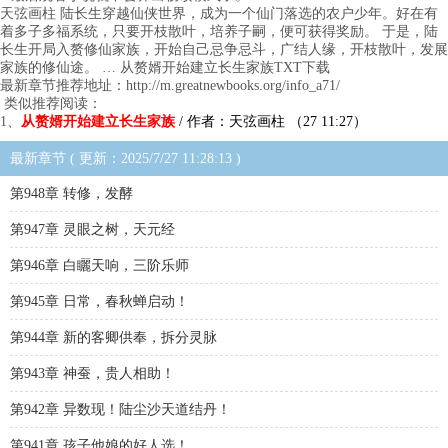
天弦画柱 陆长生穿越仙侠世界，成为一个仙门落选的农户少年。好在有
着多子多福系统，只要开枝散叶，培养子嗣，便可获得奖励。 于是，陆
长生开局入赘修仙家族，开始自己忌争忌斗，广结人缘，开枝散叶，发展
家族的修仙途。 … 从赘婿开始建立长生家族TXT下载
最新章节推荐地址：http://m.greatnewbooks.org/info_a71/
类似推荐阅读：
1、
从赘婿开始建立长生家族
/ 作者：天弦画柱 （27 11:27）
最新章节 ( 更新：2025/7/27 11:28:13 )
第948章 转修，发酵
第947章 灵眼之树，天元经
第946章 白矖天响，三阶乐师
第945章 日常，春秋蝉启动！
第944章 新的客卿供奉，拆分灵脉
第943章 神蚕，贵人相助！
第942章 异数现！陆尘沙天道结丹！
第941章 孩子他娘的好人选！