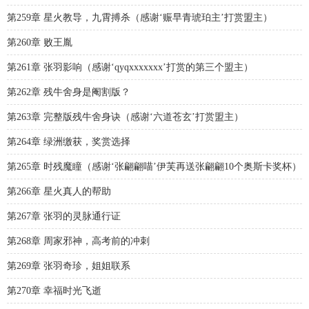
第259章 星火教导，九霄搏杀（感谢‘赈早青琥珀主’打赏盟主）
第260章 败王胤
第261章 张羽影响（感谢‘qyqxxxxxxx’打赏的第三个盟主）
第262章 残牛舍身是阉割版？
第263章 完整版残牛舍身诀（感谢‘六道苍玄’打赏盟主）
第264章 绿洲缴获，奖赏选择
第265章 时残魔瞳（感谢‘张翩翩喵’伊芙再送张翩翩10个奥斯卡奖杯）
第266章 星火真人的帮助
第267章 张羽的灵脉通行证
第268章 周家邪神，高考前的冲刺
第269章 张羽奇珍，姐姐联系
第270章 幸福时光飞逝