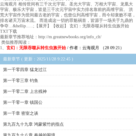
云海观月 相传世间有三千次元宇宙。圣光大宇宙、万相大宇宙、龙凰大
宇宙、极乐大宇宙，皆是三千次元宇宙中实力排名靠前的高维宇宙。 洪
荒大宇宙作为世间最古老的宇宙，也曾位列高维宇宙，而今却衰败不堪，
排名诸天万宙末流。 而造成这一切的罪魁祸首，皆源于一场关于九鼎的
争夺…&hellip......;【展开】【收起】 玄幻：无限吞噬从转生虫族开始
TXT下载
最新章节推荐地址：http://m.greatnewbooks.org/info_clt/
类似推荐阅读：
1、
玄幻：无限吞噬从转生虫族开始
/ 作者：云海观月 （28 09:21）
最新章节 ( 更新：2025/11/28 9:22:45 )
第一千零四章 猛龙过江
第一千零三章 钓鱼
第一千零二章 上古残神
第一千零一章 镇国公
第一千章 密室之谈
第九百九十九章 鸿蒙紫竹的指点
第九百九十八章 秦越的困境