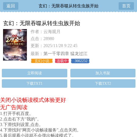
返回
玄幻：无限吞噬从转生虫族开始
首页
玄幻：无限吞噬从转生虫族开始
作者：云海观月
点击：28980
更新：2025/11/28 9:22:45
最新：
第一千零四章 猛龙过江
玄幻小说
连载中
3662252
立即阅读
加入书架
下载TXT1
下载TXT2
关闭小说畅读模式体验更好
无广告阅读
1.打开手机百度。
2.点击右下方“我的”。
3.下滑找到设置,点击。
4.下滑找到“网页小说畅读服务”,点击关闭。
5.最后观看小说就不会弹出畅读模式了。