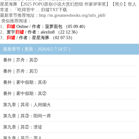
星星海豚 【2025 POPO原创小说大赏幻想组 作家评审奖】【简介】世人
常道：「吃得苦中 ... 归墟TXT下载
最新章节推荐地址：http://m.greatnewbooks.org/info_pk8/
类似推荐阅读：
1、
归墟
Online / 作者：菠萝面包 （05 09:40）
2、
寰宇
归墟
/ 作者：alexlin8 （22 12:36）
3、
归墟
/ 作者：星星海豚 （02 07:53）
最新章节 ( 更新：2026/6/2 7:54:57 )
番外｜芥舟：其②
番外｜芥舟：其①
番外｜雾中假期：其④
番外｜雾中假期：其②
第九章｜其④：人间烟火
第九章｜其③：阳间一席
第九章｜其②：溃堤
第九章｜其①：罪人